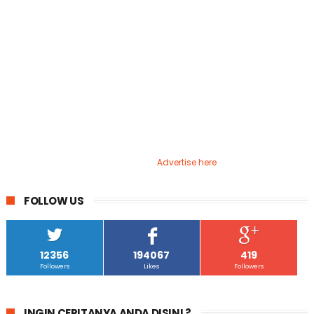
Advertise here
FOLLOW US
12356
194067
419
Followers
Likes
Followers
INGIN CERITANYA ANDA DISINI ?