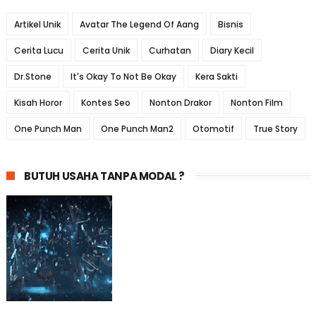
Artikel Unik
Avatar The Legend Of Aang
Bisnis
Cerita Lucu
Cerita Unik
Curhatan
Diary Kecil
Dr.Stone
It's Okay To Not Be Okay
Kera Sakti
Kisah Horor
Kontes Seo
Nonton Drakor
Nonton Film
One Punch Man
One Punch Man2
Otomotif
True Story
BUTUH USAHA TANPA MODAL ?