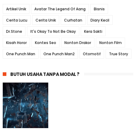
Artikel Unik
Avatar The Legend Of Aang
Bisnis
Cerita Lucu
Cerita Unik
Curhatan
Diary Kecil
Dr.Stone
It's Okay To Not Be Okay
Kera Sakti
Kisah Horor
Kontes Seo
Nonton Drakor
Nonton Film
One Punch Man
One Punch Man2
Otomotif
True Story
BUTUH USAHA TANPA MODAL ?