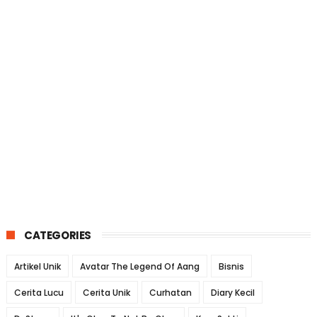
CATEGORIES
Artikel Unik
Avatar The Legend Of Aang
Bisnis
Cerita Lucu
Cerita Unik
Curhatan
Diary Kecil