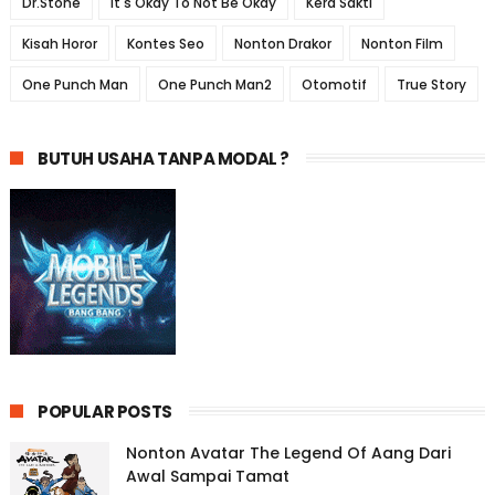
Dr.Stone
It's Okay To Not Be Okay
Kera Sakti
Kisah Horor
Kontes Seo
Nonton Drakor
Nonton Film
One Punch Man
One Punch Man2
Otomotif
True Story
BUTUH USAHA TANPA MODAL ?
POPULAR POSTS
Nonton Avatar The Legend Of Aang Dari
Awal Sampai Tamat