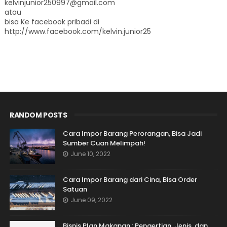
kelvinjunior250997@gmail.com
atau
bisa Ke facebook pribadi di
http://www.facebook.com/kelvin.junior25
RANDOM POSTS
Cara Impor Barang Perorangan, Bisa Jadi
Sumber Cuan Melimpah!
June 10, 2022
Cara Impor Barang dari Cina, Bisa Order
Satuan
June 09, 2022
Bisnis Plan Makanan : Pengertian, Jenis, dan