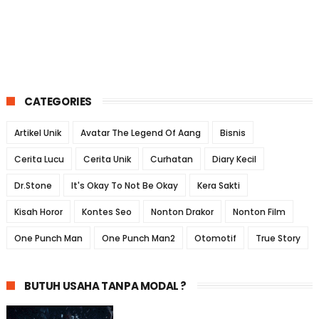
CATEGORIES
Artikel Unik
Avatar The Legend Of Aang
Bisnis
Cerita Lucu
Cerita Unik
Curhatan
Diary Kecil
Dr.Stone
It's Okay To Not Be Okay
Kera Sakti
Kisah Horor
Kontes Seo
Nonton Drakor
Nonton Film
One Punch Man
One Punch Man2
Otomotif
True Story
BUTUH USAHA TANPA MODAL ?