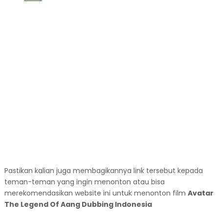
Pastikan kalian juga membagikannya link tersebut kepada
teman-teman yang ingin menonton atau bisa
merekomendasikan website ini untuk menonton film
Avatar
The Legend Of Aang Dubbing Indonesia