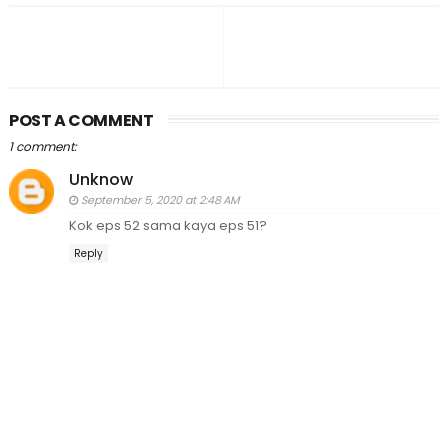
POST A COMMENT
1 comment:
Unknow
September 5, 2020 at 2:48 AM
Kok eps 52 sama kaya eps 51?
Reply