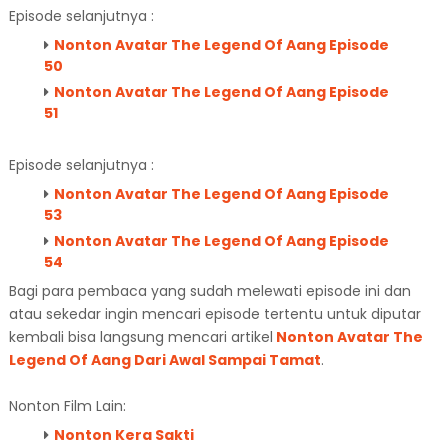
Episode selanjutnya :
Nonton Avatar The Legend Of Aang Episode
50
Nonton Avatar The Legend Of Aang Episode
51
Episode selanjutnya :
Nonton Avatar The Legend Of Aang Episode
53
Nonton Avatar The Legend Of Aang Episode
54
Bagi para pembaca yang sudah melewati episode ini dan
atau sekedar ingin mencari episode tertentu untuk diputar
kembali bisa langsung mencari artikel
Nonton Avatar The
Legend Of Aang Dari Awal Sampai Tamat
.
Nonton Film Lain:
Nonton Kera Sakti