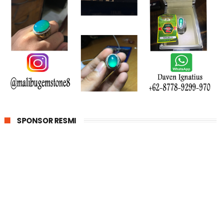
SPONSOR RESMI