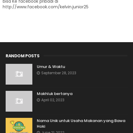
bisa Ke facebook pribadi di
http://www.facebook.com/kelvin.junior25
RANDOM POSTS
Umur & Waktu
September 28, 2023
Makhluk bertanya
April 02, 2023
Nama Unik untuk Usaha Makanan yang Bawa
Hoki
June 21, 2022