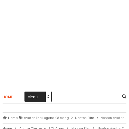
HOME
Home
Avatar The Legend Of Aang
Nonton Film
Nonton Avatar The Legend Of Aang Episode 52
>
>
>
Home
Avatar The Legend Of Aang
Nonton Film
Nonton Avatar The Legend Of Aang Episode 52