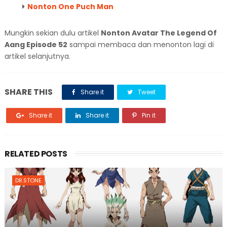
Nonton One Puch Man
Mungkin sekian dulu artikel
Nonton Avatar The Legend Of
Aang Episode 52
sampai membaca dan menonton lagi di
artikel selanjutnya.
SHARE THIS
Share it
Tweet
Share it
Share it
Pin it
RELATED POSTS
DR.STONE