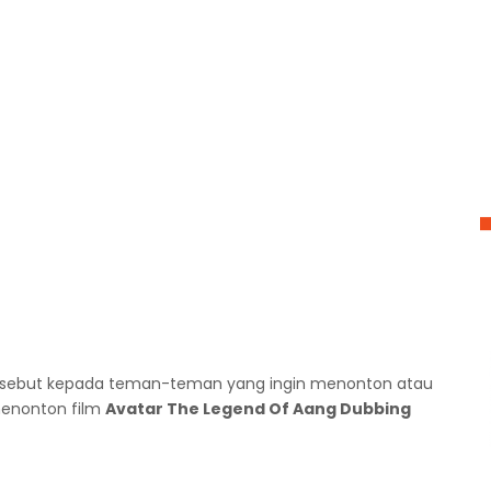
tersebut kepada teman-teman yang ingin menonton atau
menonton film
Avatar The Legend Of Aang Dubbing