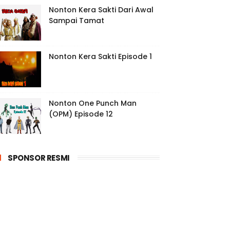
Nonton Kera Sakti Dari Awal
Sampai Tamat
Nonton Kera Sakti Episode 1
Nonton One Punch Man
(OPM) Episode 12
SPONSOR RESMI