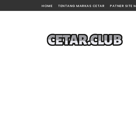
HOME
TENTANG MARKAS CETAR
PATNER SITE 