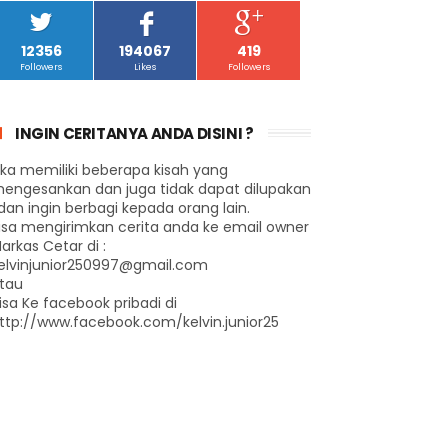
12356
194067
419
Followers
Likes
Followers
INGIN CERITANYA ANDA DISINI ?
ika memiliki beberapa kisah yang
engesankan dan juga tidak dapat dilupakan
 dan ingin berbagi kepada orang lain.
isa mengirimkan cerita anda ke email owner
arkas Cetar di :
elvinjunior250997@gmail.com
tau
isa Ke facebook pribadi di
ttp://www.facebook.com/kelvin.junior25