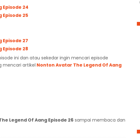
 Episode 24
 Episode 25
 Episode 27
 Episode 28
sode ini dan atau sekedar ingin mencari episode
g mencari artikel
Nonton Avatar The Legend Of Aang
The Legend Of Aang Episode 26
sampai membaca dan