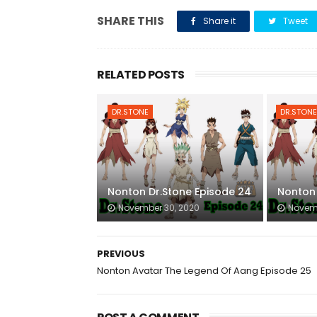
SHARE THIS
Share it
Tweet
RELATED POSTS
DR.STONE
DR.STONE
Nonton Dr.Stone Episode 24
Nonton 
November 30, 2020
Novemb
PREVIOUS
Nonton Avatar The Legend Of Aang Episode 25