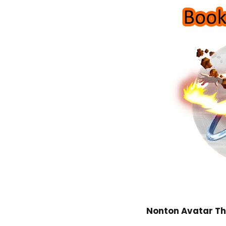
Nonton Avatar Th