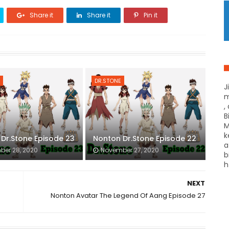
Share it
Share it
Pin it
DR.STONE
J
m
,
B
M
k
Dr.Stone Episode 23
Nonton Dr.Stone Episode 22
a
er 28, 2020
November 27, 2020
b
h
NEXT
Nonton Avatar The Legend Of Aang Episode 27