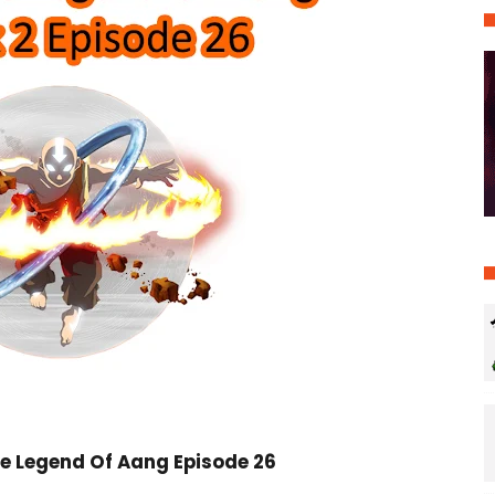
e Legend Of Aang Episode 26