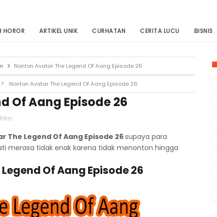
H HOROR
ARTIKEL UNIK
CURHATAN
CERITA LUCU
BISNIS
lm
Nonton Avatar The Legend Of Aang Episode 26
>
Nonton Avatar The Legend Of Aang Episode 26
d Of Aang Episode 26
Film
r The Legend Of Aang Episode 26
supaya para
i merasa tidak enak karena tidak menonton hingga
 Legend Of Aang Episode 26