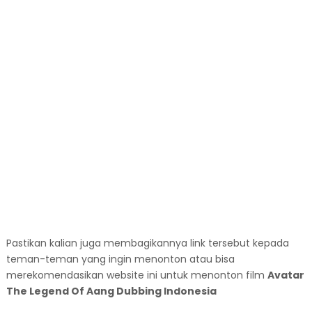
Pastikan kalian juga membagikannya link tersebut kepada
teman-teman yang ingin menonton atau bisa
merekomendasikan website ini untuk menonton film
Avatar
The Legend Of Aang Dubbing Indonesia