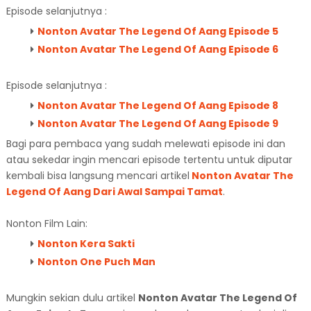
Episode selanjutnya :
Nonton Avatar The Legend Of Aang Episode 5
Nonton Avatar The Legend Of Aang Episode 6
Episode selanjutnya :
Nonton Avatar The Legend Of Aang Episode 8
Nonton Avatar The Legend Of Aang Episode 9
Bagi para pembaca yang sudah melewati episode ini dan
atau sekedar ingin mencari episode tertentu untuk diputar
kembali bisa langsung mencari artikel
Nonton Avatar The
Legend Of Aang Dari Awal Sampai Tamat
.
Nonton Film Lain:
Nonton Kera Sakti
Nonton One Puch Man
Mungkin sekian dulu artikel
Nonton Avatar The Legend Of