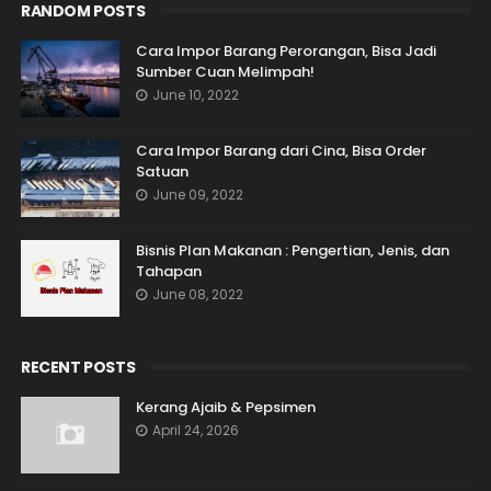
RANDOM POSTS
Cara Impor Barang Perorangan, Bisa Jadi
Sumber Cuan Melimpah!
June 10, 2022
Cara Impor Barang dari Cina, Bisa Order
Satuan
June 09, 2022
Bisnis Plan Makanan : Pengertian, Jenis, dan
Tahapan
June 08, 2022
RECENT POSTS
Kerang Ajaib & Pepsimen
April 24, 2026