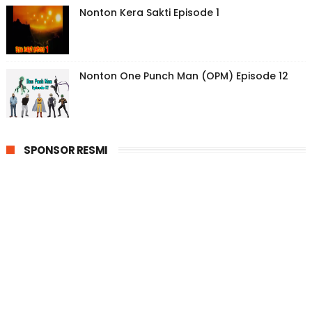
Nonton Kera Sakti Episode 1
Nonton One Punch Man (OPM) Episode 12
SPONSOR RESMI