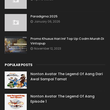
Paradigma 2025
January 06, 2026
Promo Khusus Hari Ini! Top Up Codm Murah Di
Vintopup
November 12, 2023
POPULAR POSTS
Nonton Avatar The Legend Of Aang Dari
Awal Sampai Tamat
Nonton Avatar The Legend Of Aang
Episode 1