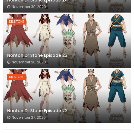
Nonton Dr.Stone Episode 24
November 30, 2020
DR.STONE
Nonton Dr.Stone Episode 23
November 28, 2020
DR.STONE
Nonton Dr.Stone Episode 22
November 27, 2020