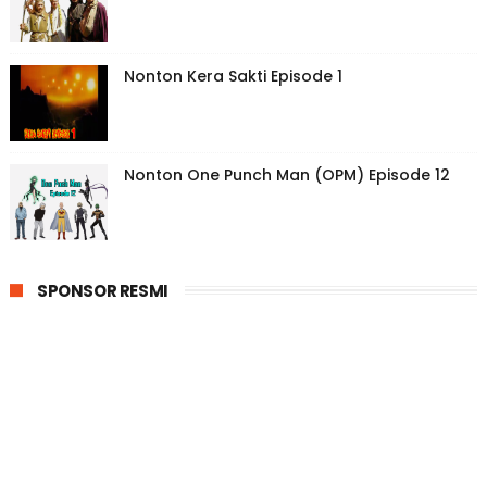
Nonton Kera Sakti Episode 1
Nonton One Punch Man (OPM) Episode 12
SPONSOR RESMI