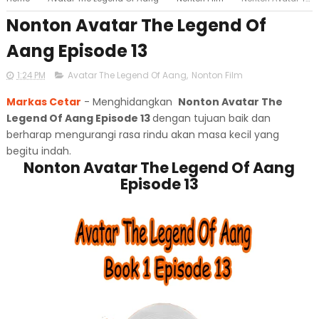
Nonton Avatar The Legend Of
Aang Episode 13
1:24 PM
Avatar The Legend Of Aang
,
Nonton Film
Markas Cetar
- Menghidangkan
Nonton Avatar The
Legend Of Aang Episode 13
dengan tujuan baik dan
berharap mengurangi rasa rindu akan masa kecil yang
begitu indah.
Nonton Avatar The Legend Of Aang
Episode 13