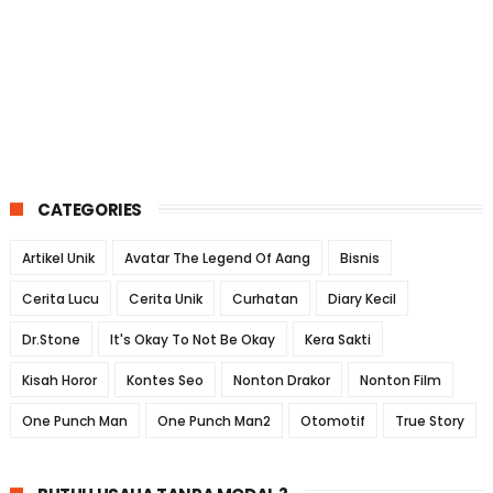
CATEGORIES
Artikel Unik
Avatar The Legend Of Aang
Bisnis
Cerita Lucu
Cerita Unik
Curhatan
Diary Kecil
Dr.Stone
It's Okay To Not Be Okay
Kera Sakti
Kisah Horor
Kontes Seo
Nonton Drakor
Nonton Film
One Punch Man
One Punch Man2
Otomotif
True Story