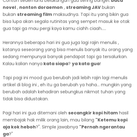
Contoh sederhana belakangan gua sering banget
baca
novel
,
nonton doraemon
,
streaming JAV
bukan
bukan
streaming film
maksudnya. Tapi itu yang bikin gua
bisa lupa akan segala rutinitas yang sempet masuk ke otak
gua tapi ga mau pergi kaya kamu ciahh ciaah.....
Herannya beberapa hari ini gua juga lagi rajin menulis ,
katanya seseorang yang bisa menulis banyak itu orang yang
sedang mempunyai banyak pendapat tapi ga tersalurkan.
Kalau kalian nanya
kata siapa
?
ya kata gua
!
Tapi pagi ini mood gua berubah jadi lebih rajin lagi menulis
artikel di blog ini , eh itu ga berubah ya haha... mungkin yang
berubah adalah kehadiran sebungkus nikmat tuhan yang
tidak bisa didustakan.
Pagi hari ini gua ditemani oleh
secangkir kopi hitam
hasil
membajak hak milik orang lain, mau bilang
"Ketemu kopi
aja kok heboh
?". Simple jawabnya
"Pernah ngerantau
ga
?"