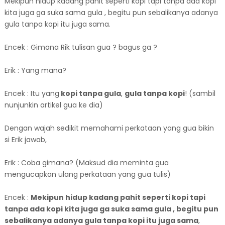
Mekipun hidup kadang pahit seperti kopi tapi tanpa ada kopi
kita juga ga suka sama gula , begitu pun sebalikanya adanya
gula tanpa kopi itu juga sama.
Encek : Gimana Rik tulisan gua ? bagus ga ?
Erik : Yang mana?
Encek : Itu yang
kopi tanpa gula
,
gula tanpa kopi
! (sambil
nunjunkin artikel gua ke dia)
Dengan wajah sedikit memahami perkataan yang gua bikin
si Erik jawab,
Erik : Coba gimana? (Maksud dia meminta gua
mengucapkan ulang perkataan yang gua tulis)
Encek :
Mekipun hidup kadang pahit seperti kopi tapi
tanpa ada kopi kita juga ga suka sama gula , begitu pun
sebalikanya adanya gula tanpa kopi itu juga sama
,