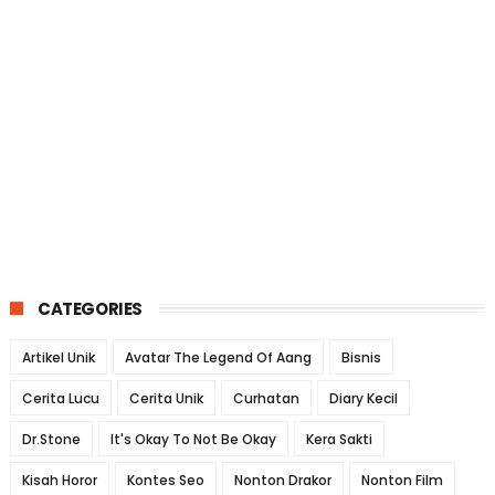
CATEGORIES
Artikel Unik
Avatar The Legend Of Aang
Bisnis
Cerita Lucu
Cerita Unik
Curhatan
Diary Kecil
Dr.Stone
It's Okay To Not Be Okay
Kera Sakti
Kisah Horor
Kontes Seo
Nonton Drakor
Nonton Film